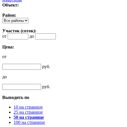
Объект:
Район:
Участок (соток):
от
до
Цена:
от
руб.
до
руб.
Выводить по
10 на странице
25 на странице
50 на странице
100 на странице