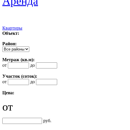
Аренда
Квартиры
Объект:
Район:
Метраж (кв.м):
от
до
Участок (соток):
от
до
Цена:
от
руб.