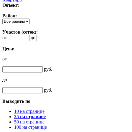
Объект:
Район:
Участок (соток):
от
до
Цена:
от
руб.
до
руб.
Выводить по
10 на странице
25 на странице
50 на странице
100 на странице