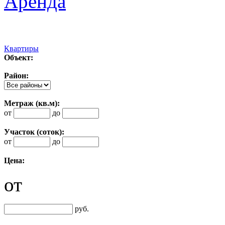
Аренда
Квартиры
Объект:
Район:
Метраж (кв.м):
от
до
Участок (соток):
от
до
Цена:
от
руб.