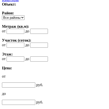
Объект:
Район:
Метраж (кв.м):
от
до
Участок (соток):
от
до
Этаж:
от
до
Цена:
от
руб.
до
руб.