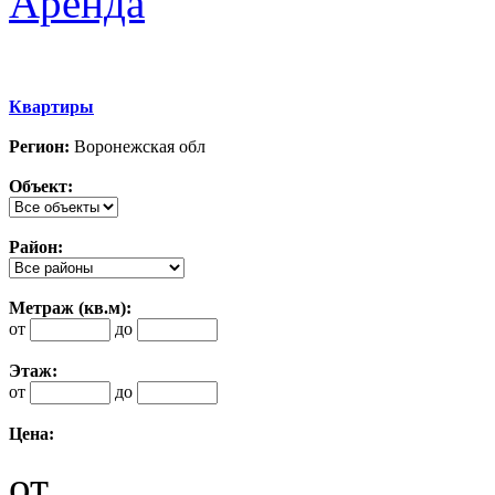
Аренда
Квартиры
Регион:
Воронежская обл
Объект:
Район:
Метраж (кв.м):
от
до
Этаж:
от
до
Цена:
от