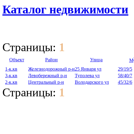
Каталог недвижимости
Страницы:
1
Объект
Район
Улица
М
1-к.кв
Железнодорожный р-н
25 Января ул
29/19/5
3-к.кв
Левобережный р-н
Туполева ул
58/40/7
2-к.кв
Центральный р-н
Володарского ул
45/32/6
Страницы:
1